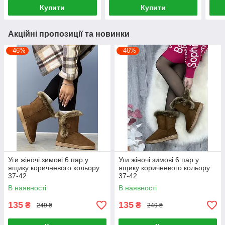
Купити
Купити
Акційні пропозиції та новинки
–46%
–46%
Уги жіночі зимові 6 пар у
Уги жіночі зимові 6 пар у
ящику коричневого кольору
ящику коричневого кольору
37-42
37-42
В наявності
В наявності
135
135
₴
₴
249 ₴
249 ₴