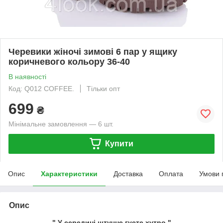
Черевики жіночі зимові 6 пар у ящику
коричневого кольору 36-40
В наявності
Код: Q012 COFFEE.
Тільки опт
699
₴
Мінімальне замовлення — 6 шт.
Купити
Опис
Характеристики
Доставка
Оплата
Умови 
Опис
" У середині штучне густе хутро."