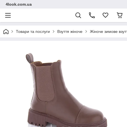
4look.com.ua
Товари та послуги
Взуття жіноче
Жіноче зимове взут