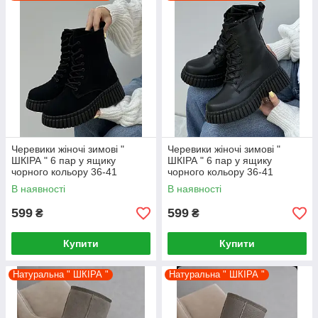
Черевики жіночі зимові "
Черевики жіночі зимові "
ШКІРА " 6 пар у ящику
ШКІРА " 6 пар у ящику
чорного кольору 36-41
чорного кольору 36-41
В наявності
В наявності
599
599
₴
₴
Купити
Купити
Натуральна " ШКІРА "
Натуральна " ШКІРА "