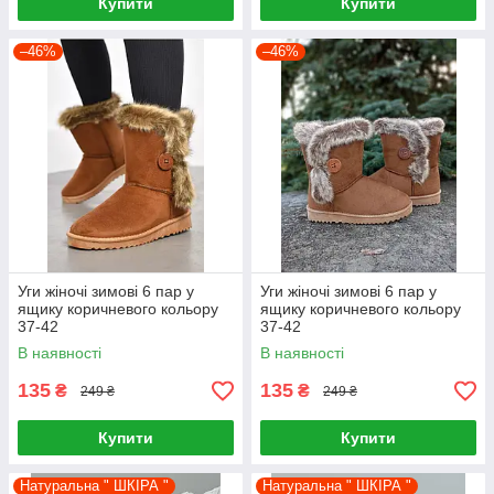
Купити
Купити
–46%
–46%
Уги жіночі зимові 6 пар у
Уги жіночі зимові 6 пар у
ящику коричневого кольору
ящику коричневого кольору
37-42
37-42
В наявності
В наявності
135
135
₴
₴
249 ₴
249 ₴
Купити
Купити
Натуральна " ШКІРА "
Натуральна " ШКІРА "