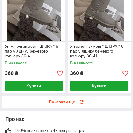
Угі жіночі зимові " ШКІРА " 6
Угі жіночі зимові " ШКІРА " 6
пар у ящику бежевого
пар у ящику бежевого
кольору 36-41
кольору 36-41
В наявності
В наявності
360
360
₴
₴
Купити
Купити
Показати ще
Про нас
100% позитивних з 42 відгуків за рік