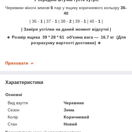
Черевики жіночі зимові
6
пар у ящику коричневого кольору
36-
40
| 36 -
1
| 37 -
1
| 38 -
2
| 39 -
1
| 40 -
1
|
| Заміри устілки на даний момент відсутні |
🔹 Розмір ящика 39 * 28 * 61 об'ємна вага — 16.7 кг (Для
розрахунку вартості доставки) 🔹
Приховати
Характеристики
Основні
Вид взуття
Черевики
Сезон
Зима
Колір
Коричневий
Стан
Новий