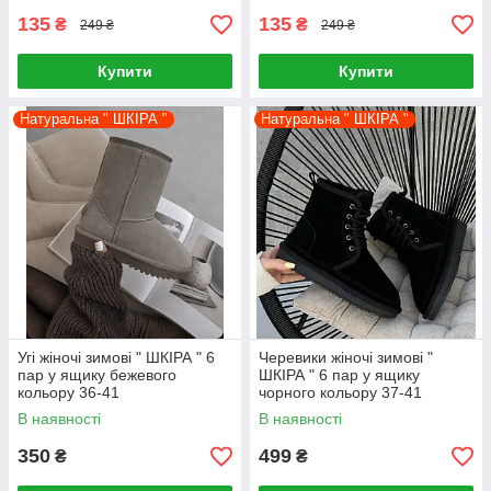
135
135
₴
₴
249 ₴
249 ₴
Купити
Купити
Натуральна " ШКІРА "
Натуральна " ШКІРА "
Угі жіночі зимові " ШКІРА " 6
Черевики жіночі зимові "
пар у ящику бежевого
ШКІРА " 6 пар у ящику
кольору 36-41
чорного кольору 37-41
В наявності
В наявності
350
499
₴
₴