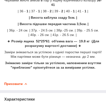
Черевики жіночі зимові
8
пар у ящику коричневого кольору
36-
41
| 36 -
1
| 37 -
1
| 38 -
2
| 39 -
2
| 40 -
1
| 41 -
1
|
| Висота каблука ззаду 5см. |
| Висота підошви передня частина 3,5см. |
| 36р. - 24 см. | 37р. - 24.5 см. | 38р.-25 см. | 39р. - 25.5 см.
| 40р. - 26 см. | 41р. - 26.5 см. |
🔹 Розмір ящика 52*25*61 об'ємна вага — 19.8 кг (Для
розрахунку вартості доставки) 🔹
Заміри знімаються за устілкою з однієї паростки першої партії!
Між партіями може бути різниця — незначна до 2 мм.
Знімаємо заміри тільки за устілкою, наповненим взуттям
"приблизно" орієнтуйтеся за за вимірами устілки.
Приховати
Характеристики