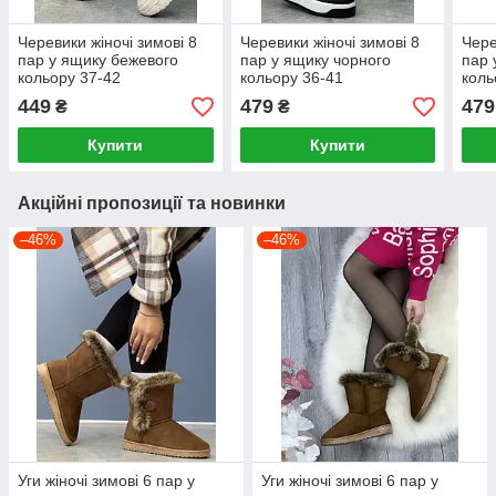
Черевики жіночі зимові 8
Черевики жіночі зимові 8
Чере
пар у ящику бежевого
пар у ящику чорного
пар 
кольору 37-42
кольору 36-41
коль
449
479
479
₴
₴
Купити
Купити
Акційні пропозиції та новинки
–46%
–46%
Уги жіночі зимові 6 пар у
Уги жіночі зимові 6 пар у