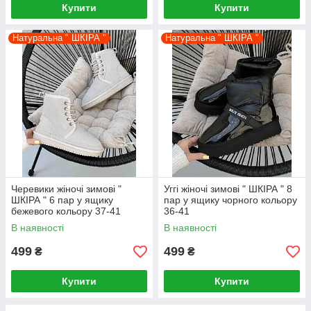
Купити
Купити
Натуральна " ШКІРА "
Натуральна " ШКІРА "
Черевики жіночі зимові "
Уггі жіночі зимові " ШКІРА " 8
ШКІРА " 6 пар у ящику
пар у ящику чорного кольору
бежевого кольору 37-41
36-41
В наявності
В наявності
499
499
₴
₴
Купити
Купити