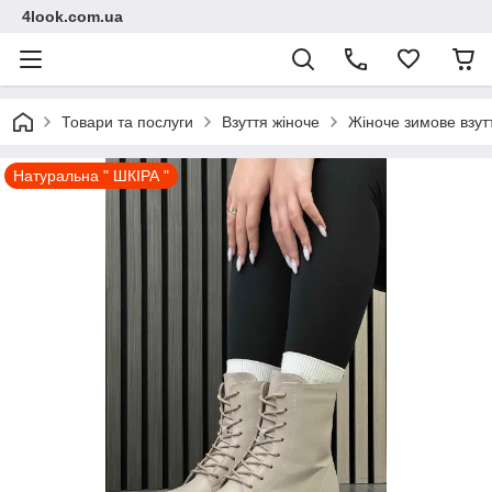
4look.com.ua
Товари та послуги
Взуття жіноче
Жіноче зимове взут
Натуральна " ШКІРА "