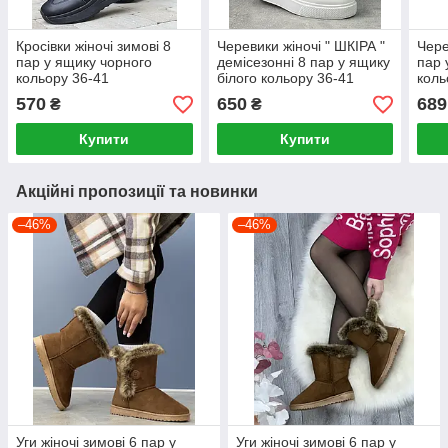
Кросівки жіночі зимові 8
Черевики жіночі " ШКІРА "
Чере
пар у ящику чорного
демісезонні 8 пар у ящику
пар 
кольору 36-41
білого кольору 36-41
коль
570
650
689
₴
₴
Купити
Купити
Акційні пропозиції та новинки
–46%
–46%
Уги жіночі зимові 6 пар у
Уги жіночі зимові 6 пар у