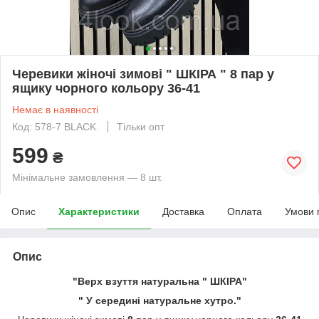
Черевики жіночі зимові " ШКІРА " 8 пар у
ящику чорного кольору 36-41
Немає в наявності
Код: 578-7 BLACK.
Тільки опт
599
₴
Мінімальне замовлення — 8 шт.
Опис
Характеристики
Доставка
Оплата
Умови 
Опис
"Верх взуття натуральна " ШКІРА"
" У середині натуральне хутро."