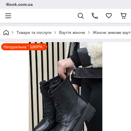
4look.com.ua
Товари та послуги
Взуття жіноче
Жіноче зимове взут
Натуральна " ШКІРА "