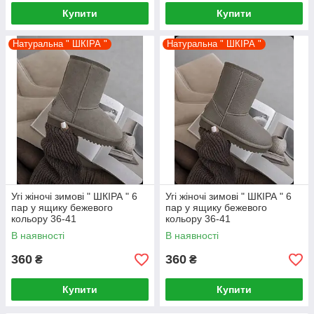
Купити
Купити
Натуральна " ШКІРА "
Натуральна " ШКІРА "
Угі жіночі зимові " ШКІРА " 6
Угі жіночі зимові " ШКІРА " 6
пар у ящику бежевого
пар у ящику бежевого
кольору 36-41
кольору 36-41
В наявності
В наявності
360
360
₴
₴
Купити
Купити