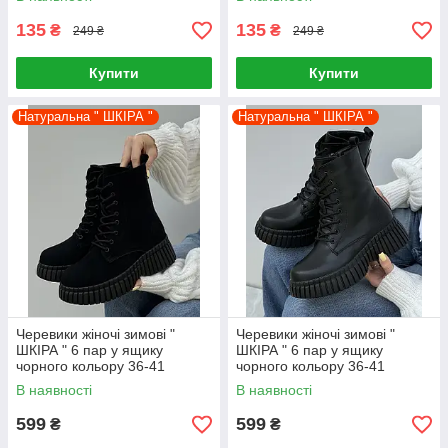
135
135
₴
₴
249 ₴
249 ₴
Купити
Купити
Натуральна " ШКІРА "
Натуральна " ШКІРА "
Черевики жіночі зимові "
Черевики жіночі зимові "
ШКІРА " 6 пар у ящику
ШКІРА " 6 пар у ящику
чорного кольору 36-41
чорного кольору 36-41
В наявності
В наявності
599
599
₴
₴