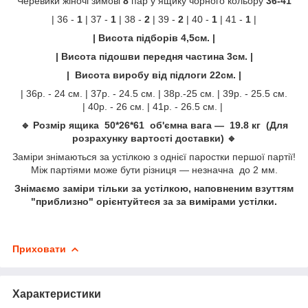
Черевики жіночі зимові
8
пар у ящику чорного кольору
36-41
| 36 -
1
| 37 -
1
| 38 -
2
| 39 -
2
| 40 -
1
| 41 -
1
|
| Висота підборів 4,5см. |
| Висота підошви передня частина 3см. |
| Висота виробу від підлоги 22см. |
| 36р. - 24 см. | 37р. - 24.5 см. | 38р.-25 см. | 39р. - 25.5 см.
| 40р. - 26 см. | 41р. - 26.5 см. |
🔹 Розмір ящика 50*26*61 об'ємна вага — 19.8 кг (Для
розрахунку вартості доставки) 🔹
Заміри знімаються за устілкою з однієї паростки першої партії!
Між партіями може бути різниця — незначна до 2 мм.
Знімаємо заміри тільки за устілкою, наповненим взуттям
"приблизно" орієнтуйтеся за за вимірами устілки.
Приховати
Характеристики