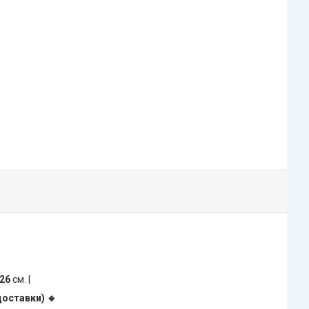
26
см. |
доставки) 🔹