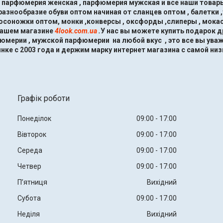
, парфюмерия женская , парфюмерия мужская и все наши товары
знообразие обуви оптом начиная от сланцев оптом , балетки ,
босоножки оптом, монки ,конверсы , оксфорды ,слиперы , мокас
нашем магазине
4look.com.ua
.
У нас вы можете купить подарок 
мерии , мужской парфюмерии на любой вкус , это все вы ува
нке с 2003 года и держим марку интернет магазина с самой низ
Графік роботи
Понеділок
09:00
17:00
Вівторок
09:00
17:00
Середа
09:00
17:00
Четвер
09:00
17:00
Пʼятниця
Вихідний
Субота
09:00
17:00
Неділя
Вихідний