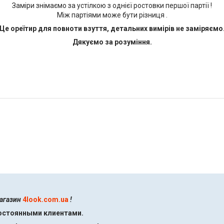
Заміри знімаємо за устілкою з однієї ростовки першої партії !
Між партіями може бути різниця .
Це ореїтир для повноти взуття, детальних вимірів не заміряємо
Дякуємо за розуміння.
магазин
4look.com.ua
!
постоянными клиентами.