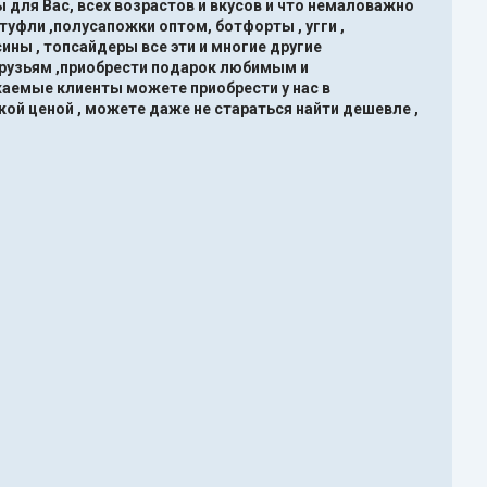
 для Вас, всех возрастов и вкусов и что немаловажно
туфли ,полусапожки оптом, ботфорты , угги ,
ины , топсайдеры все эти и многие другие
друзьям ,приобрести подарок любимым и
жаемые клиенты можете приобрести у нас в
кой ценой , можете даже не стараться найти дешевле ,