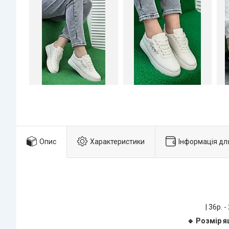
Опис
Характеристики
Інформація дл
| 36р. -
🔹 Розмір я