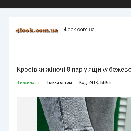
4look.com.ua
Кросівки жіночі 8 пар у ящику бежев
В наявності
Тільки оптом
Код:
241-5 BEIGE.