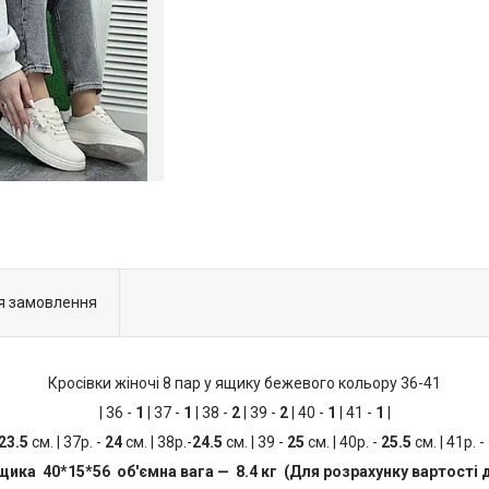
я замовлення
Кросівки жіночі 8 пар у ящику бежевого кольору 36-41
| 36 -
1
| 37 -
1
| 38 -
2
| 39 -
2
| 40 -
1
| 41 -
1
|
23.5
см. | 37р. -
24
см. | 38р.-
24.5
см. | 39 -
25
см. | 40р. -
25.5
см. | 41р. -
щика 40*15*56 об'ємна вага — 8.4 кг (Для розрахунку вартості 