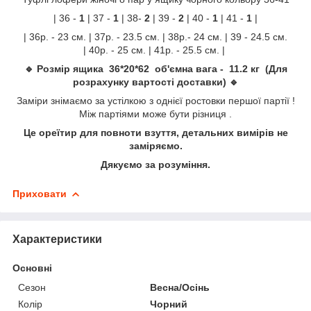
| 36 -
1
| 37 -
1
| 38-
2
| 39 -
2
| 40 -
1
| 41 -
1
|
| 36р. - 23 см. | 37р. - 23.5 см. | 38р.- 24 см. | 39 - 24.5 см.
| 40р. - 25 см. | 41р. - 25.5 см. |
🔹 Розмір ящика 36*20*62 об'ємна вага - 11.2 кг (Для
розрахунку вартості доставки) 🔹
Заміри знімаємо за устілкою з однієї ростовки першої партії !
Між партіями може бути різниця .
Це ореїтир для повноти взуття, детальних вимірів не
заміряємо.
Дякуємо за розуміння.
Приховати
Характеристики
Основні
Сезон
Весна/Осінь
Колір
Чорний