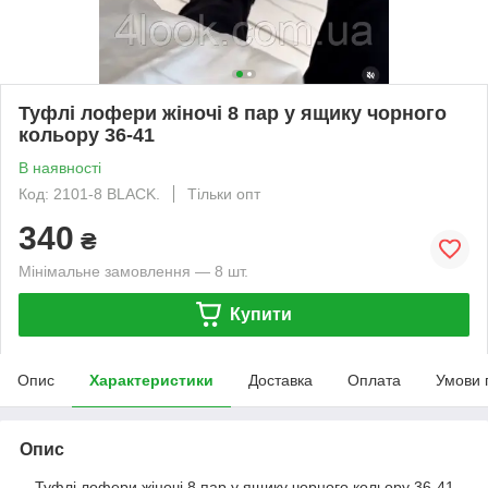
Туфлі лофери жіночі 8 пар у ящику чорного
кольору 36-41
В наявності
Код: 2101-8 BLACK.
Тільки опт
340
₴
Мінімальне замовлення — 8 шт.
Купити
Опис
Характеристики
Доставка
Оплата
Умови 
Опис
Туфлі лофери жіночі 8 пар у ящику чорного кольору 36-41