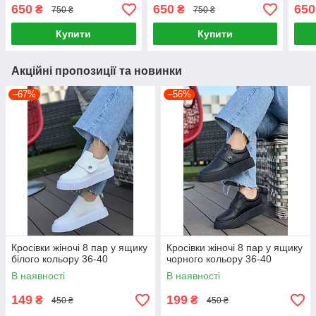
650
650
650
₴
₴
750 ₴
750 ₴
Купити
Купити
Акційні пропозиції та новинки
–67%
–56%
Кросівки жіночі 8 пар у ящику
Кросівки жіночі 8 пар у ящику
білого кольору 36-40
чорного кольору 36-40
В наявності
В наявності
149
199
₴
₴
450 ₴
450 ₴