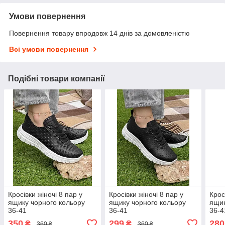
Умови повернення
Повернення товару впродовж 14 днів за домовленістю
Всі умови повернення
Подібні товари компанії
Кросівки жіночі 8 пар у
Кросівки жіночі 8 пар у
Крос
ящику чорного кольору
ящику чорного кольору
ящик
36-41
36-41
36-4
350
299
280
₴
₴
360 ₴
360 ₴