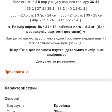
Кросівки жіночі
8
пар у ящику чорного кольору
36-41
| 36-
1
| 37-
1
| 38-
2
| 39-
2
| 40-
1
| 41-
1
|
| 36р. - 23.5 см. | 37р. - 24 см. | 38р.- 24.5 см. | 39 - 25 см.
| 40р. - 25.5 см. | 41р. - 26 см. |
🔹 Розмір ящика 56 * 31 * 19 об'ємна вага - 8.3 кг (Для
розрахунку вартості доставки) 🔹
Заміри знімаємо за устілкою з однієї ростовки першої партії !
Між партіями може бути різниця .
Це ореїтир для повноти взуття, детальних вимірів не
заміряємо.
Дякуємо за розуміння.
Приховати
Характеристики
Основні
Вид взуття
Кросівки
Стать
Жіноча