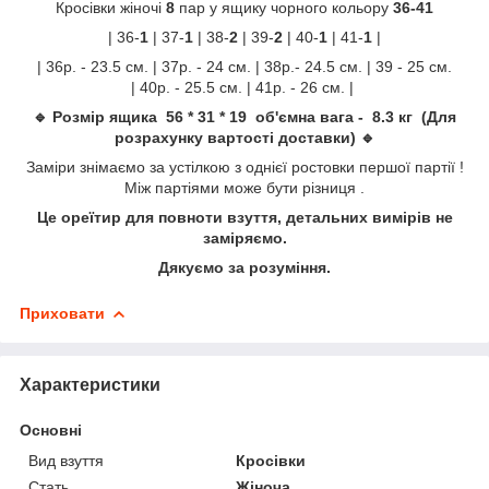
Кросівки жіночі
8
пар у ящику чорного кольору
36-41
| 36-
1
| 37-
1
| 38-
2
| 39-
2
| 40-
1
| 41-
1
|
| 36р. - 23.5 см. | 37р. - 24 см. | 38р.- 24.5 см. | 39 - 25 см.
| 40р. - 25.5 см. | 41р. - 26 см. |
🔹 Розмір ящика 56 * 31 * 19 об'ємна вага - 8.3 кг (Для
розрахунку вартості доставки) 🔹
Заміри знімаємо за устілкою з однієї ростовки першої партії !
Між партіями може бути різниця .
Це ореїтир для повноти взуття, детальних вимірів не
заміряємо.
Дякуємо за розуміння.
Приховати
Характеристики
Основні
Вид взуття
Кросівки
Стать
Жіноча