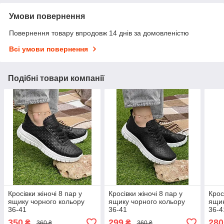
Умови повернення
Повернення товару впродовж 14 днів за домовленістю
Всі умови повернення
Подібні товари компанії
Кросівки жіночі 8 пар у
Кросівки жіночі 8 пар у
Крос
ящику чорного кольору
ящику чорного кольору
ящик
36-41
36-41
36-4
350
299
280
₴
₴
360 ₴
360 ₴