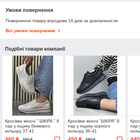
Умови повернення
Повернення товару впродовж 14 днів за домовленістю
Всі умови повернення
Подібні товари компанії
Кросівки жіночі " ШКІРА " 8
Кросівки жіночі "ШКІРА" 8
Крос
пар у ящику бежевого
пар у ящику чорного
пар 
кольору 37-41
кольору 36-41
коль
460
450
440
₴
₴
550 ₴
580 ₴