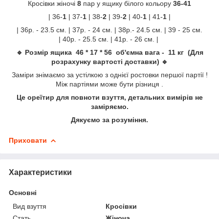
Кросівки жіночі
8
пар у ящику білого кольору
36-41
| 36-
1
| 37-
1
| 38-
2
| 39-
2
| 40-
1
| 41-
1
|
| 36р. - 23.5 см. | 37р. - 24 см. | 38р.- 24.5 см. | 39 - 25 см.
| 40р. - 25.5 см. | 41р. - 26 см. |
🔹 Розмір ящика 46 * 17 * 56 об'ємна вага - 11 кг (Для
розрахунку вартості доставки) 🔹
Заміри знімаємо за устілкою з однієї ростовки першої партії !
Між партіями може бути різниця .
Це ореїтир для повноти взуття, детальних вимірів не
заміряємо.
Дякуємо за розуміння.
Приховати
Характеристики
Основні
Вид взуття
Кросівки
Стать
Жіноча