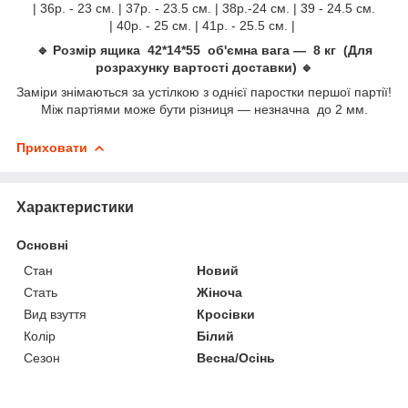
| 36р. - 23 см. | 37р. - 23.5 см. | 38р.-24 см. | 39 - 24.5 см.
| 40р. - 25 см. | 41р. - 25.5 см. |
🔹 Розмір ящика 42*14*55 об'ємна вага — 8 кг (Для
розрахунку вартості доставки) 🔹
Заміри знімаються за устілкою з однієї паростки першої партії!
Між партіями може бути різниця — незначна до 2 мм.
Приховати
Характеристики
Основні
Стан
Новий
Стать
Жіноча
Вид взуття
Кросівки
Колір
Білий
Сезон
Весна/Осінь