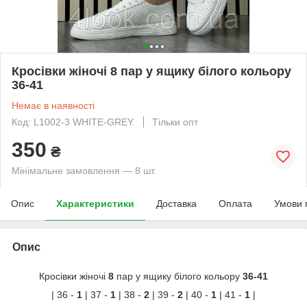
Кросівки жіночі 8 пар у ящику білого кольору
36-41
Немає в наявності
Код: L1002-3 WHITE-GREY.
Тільки опт
350
₴
Мінімальне замовлення — 8 шт.
Опис
Характеристики
Доставка
Оплата
Умови 
Опис
Кросівки жіночі
8
пар у ящику білого кольору
36-41
| 36 -
1
| 37 -
1
| 38 -
2
| 39 -
2
| 40 -
1
| 41 -
1
|