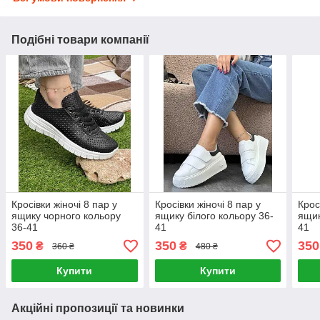
Подібні товари компанії
Кросівки жіночі 8 пар у
Кросівки жіночі 8 пар у
Крос
ящику чорного кольору
ящику білого кольору 36-
ящик
36-41
41
41
350
350
350
₴
₴
360 ₴
480 ₴
Купити
Купити
Акційні пропозиції та новинки