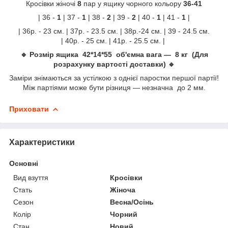
Кросівки жіночі
8
пар у ящику чорного кольору
36-41
| 36 -
1
| 37 -
1
| 38 -
2
| 39 -
2
| 40 -
1
| 41 -
1
|
| 36р. - 23 см. | 37р. - 23.5 см. | 38р.-24 см. | 39 - 24.5 см.
| 40р. - 25 см. | 41р. - 25.5 см. |
🔹 Розмір ящика 42*14*55 об'ємна вага — 8 кг (Для
розрахунку вартості доставки) 🔹
Заміри знімаються за устілкою з однієї паростки першої партії!
Між партіями може бути різниця — незначна до 2 мм.
Приховати
Характеристики
Основні
Вид взуття
Кросівки
Стать
Жіноча
Сезон
Весна/Осінь
Колір
Чорний
Стан
Новий