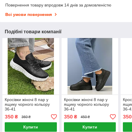
Повернення товару впродовж 14 днів за домовленістю
Всі умови повернення
Подібні товари компанії
Кросівки жіночі 8 пар у
Кросівки жіночі 8 пар у
Крос
ящику чорного кольору
ящику чорного кольору
ящик
36-41
36-41
36-4
350
350
350
₴
₴
360 ₴
450 ₴
Купити
Купити