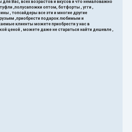
 для Вас, всех возрастов и вкусов и что немаловажно
туфли ,полусапожки оптом, ботфорты , угги ,
ины , топсайдеры все эти и многие другие
друзьям ,приобрести подарок любимым и
жаемые клиенты можете приобрести у нас в
кой ценой , можете даже не стараться найти дешевле ,