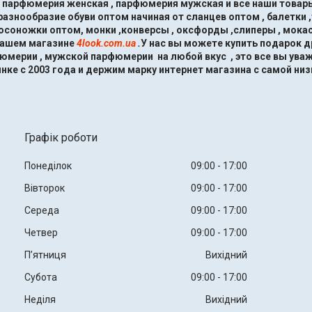
, парфюмерия женская , парфюмерия мужская и все наши товары
знообразие обуви оптом начиная от сланцев оптом , балетки ,
босоножки оптом, монки ,конверсы , оксфорды ,слиперы , мокас
нашем магазине
4look.com.ua
.
У нас вы можете купить подарок 
мерии , мужской парфюмерии на любой вкус , это все вы ува
нке с 2003 года и держим марку интернет магазина с самой низ
Графік роботи
Понеділок
09:00
17:00
Вівторок
09:00
17:00
Середа
09:00
17:00
Четвер
09:00
17:00
Пʼятниця
Вихідний
Субота
09:00
17:00
Неділя
Вихідний