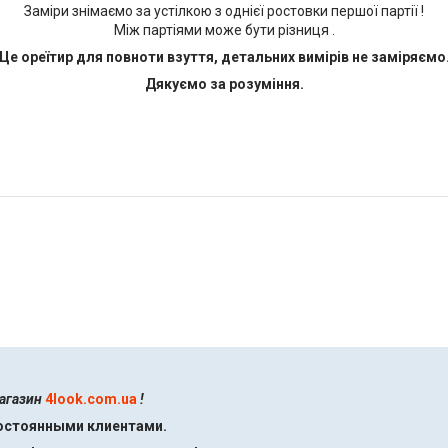
Заміри знімаємо за устілкою з однієї ростовки першої партії !
Між партіями може бути різниця .
Це ореїтир для повноти взуття, детальних вимірів не заміряємо
Дякуємо за розуміння.
магазин
4look.com.ua
!
постоянными клиентами.