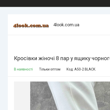
4look.com.ua
Кросівки жіночі 8 пар у ящику чорног
В наявності
Тільки оптом
Код:
A50-2 BLACK.