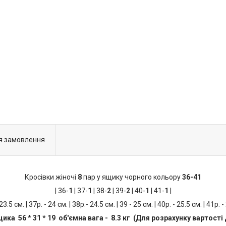
я замовлення
Кросівки жіночі
8
пар у ящику чорного кольору
36-41
| 36-
1
| 37-
1
| 38-
2
| 39-
2
| 40-
1
| 41-
1
|
 23.5 см. | 37р. - 24 см. | 38р.- 24.5 см. | 39 - 25 см. | 40р. - 25.5 см. | 41р. -
ика 56 * 31 * 19 об'ємна вага - 8.3 кг (Для розрахунку вартості