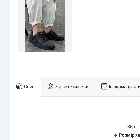
Опис
Характеристики
Інформація дл
| 36р. -
🔹 Розмір ящ