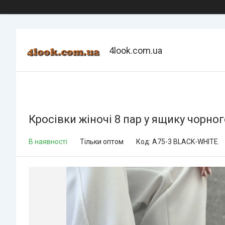
4look.com.ua
Кросівки жіночі 8 пар у ящику чорног
В наявності
Тільки оптом
Код:
A75-3 BLACK-WHITE.