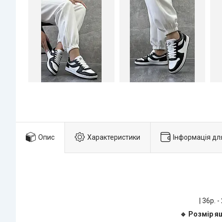
Опис
Характеристики
Інформація дл
| 36р. -
🔹 Розмір ящ