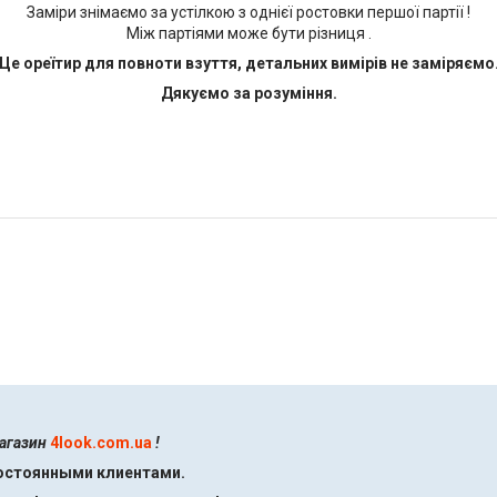
Заміри знімаємо за устілкою з однієї ростовки першої партії !
Між партіями може бути різниця .
Це ореїтир для повноти взуття, детальних вимірів не заміряємо
Дякуємо за розуміння.
магазин
4look.com.ua
!
постоянными клиентами.