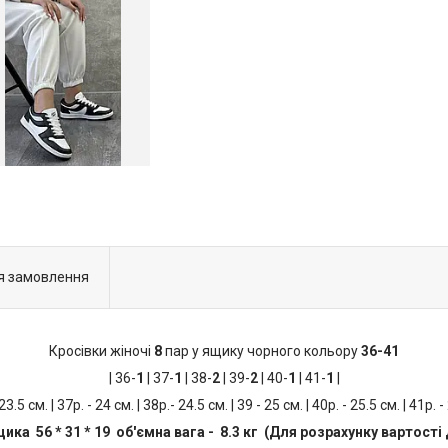
я замовлення
Кросівки жіночі
8
пар у ящику чорного кольору
36-41
| 36-
1
| 37-
1
| 38-
2
| 39-
2
| 40-
1
| 41-
1
|
 23.5 см. | 37р. - 24 см. | 38р.- 24.5 см. | 39 - 25 см. | 40р. - 25.5 см. | 41р. -
ика 56 * 31 * 19 об'ємна вага - 8.3 кг (Для розрахунку вартості