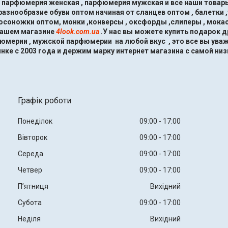
, парфюмерия женская , парфюмерия мужская и все наши товары
знообразие обуви оптом начиная от сланцев оптом , балетки ,
босоножки оптом, монки ,конверсы , оксфорды ,слиперы , мокас
нашем магазине
4look.com.ua
.
У нас вы можете купить подарок 
мерии , мужской парфюмерии на любой вкус , это все вы ува
нке с 2003 года и держим марку интернет магазина с самой низ
Графік роботи
Понеділок
09:00
17:00
Вівторок
09:00
17:00
Середа
09:00
17:00
Четвер
09:00
17:00
Пʼятниця
Вихідний
Субота
09:00
17:00
Неділя
Вихідний