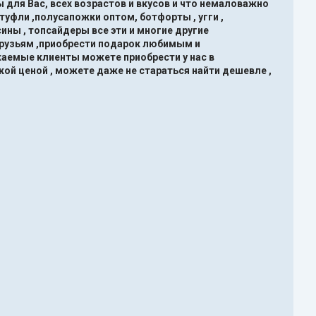
 для Вас, всех возрастов и вкусов и что немаловажно
туфли ,полусапожки оптом, ботфорты , угги ,
ины , топсайдеры все эти и многие другие
друзьям ,приобрести подарок любимым и
жаемые клиенты можете приобрести у нас в
кой ценой , можете даже не стараться найти дешевле ,