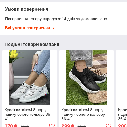
Умови повернення
Повернення товару впродовж 14 днів за домовленістю
Всі умови повернення
Подібні товари компанії
Кросівки жіночі 8 пар у
Кросівки жіночі 8 пар у
Крос
ящику білого кольору 36-
ящику чорного кольору
ящик
41
36-41
36-4
170
299
280
₴
₴
235 ₴
360 ₴