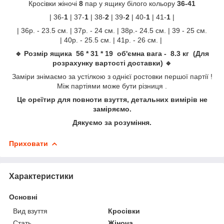
Кросівки жіночі
8
пар у ящику білого кольору
36-41
| 36-
1
| 37-
1
| 38-
2
| 39-
2
| 40-
1
| 41-
1
|
| 36р. - 23.5 см. | 37р. - 24 см. | 38р.- 24.5 см. | 39 - 25 см.
| 40р. - 25.5 см. | 41р. - 26 см. |
🔹 Розмір ящика 56 * 31 * 19 об'ємна вага - 8.3 кг (Для
розрахунку вартості доставки) 🔹
Заміри знімаємо за устілкою з однієї ростовки першої партії !
Між партіями може бути різниця .
Це ореїтир для повноти взуття, детальних вимірів не
заміряємо.
Дякуємо за розуміння.
Приховати
Характеристики
Основні
Вид взуття
Кросівки
Стать
Жіноча