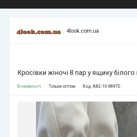
4look.com.ua
Кросівки жіночі 8 пар у ящику білого
В наявності
Тільки оптом
Код:
A82-10 WHITE.