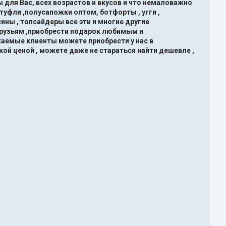
 для Вас, всех возрастов и вкусов и что немаловажно
туфли ,полусапожки оптом, ботфорты , угги ,
ины , топсайдеры все эти и многие другие
друзьям ,приобрести подарок любимым и
жаемые клиенты можете приобрести у нас в
кой ценой , можете даже не стараться найти дешевле ,