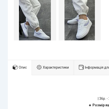
Опис
Характеристики
Інформація дл
| 36р. -
🔹 Розмір ящ