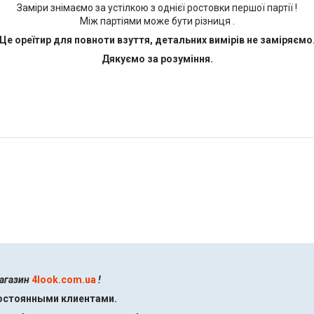
Заміри знімаємо за устілкою з однієї ростовки першої партії !
Між партіями може бути різниця .
Це ореїтир для повноти взуття, детальних вимірів не заміряємо
Дякуємо за розуміння.
магазин
4look.com.ua
!
постоянными клиентами.