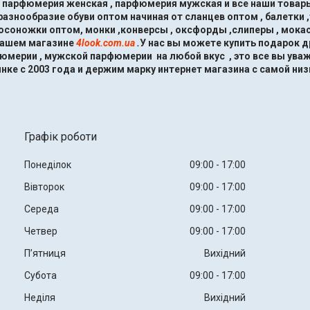
, парфюмерия женская , парфюмерия мужская и все наши товары
знообразие обуви оптом начиная от сланцев оптом , балетки ,
босоножки оптом, монки ,конверсы , оксфорды ,слиперы , мокас
нашем магазине
4look.com.ua
.
У нас вы можете купить подарок 
мерии , мужской парфюмерии на любой вкус , это все вы ува
нке с 2003 года и держим марку интернет магазина с самой низ
Графік роботи
Понеділок
09:00
17:00
Вівторок
09:00
17:00
Середа
09:00
17:00
Четвер
09:00
17:00
Пʼятниця
Вихідний
Субота
09:00
17:00
Неділя
Вихідний