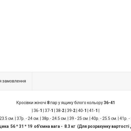
я замовлення
Кросівки жіночі
8
пар у ящику білого кольору
36-41
| 36-
1
| 37-
1
| 38-
2
| 39-
2
| 40-
1
| 41-
1
|
 23.5 см. | 37р. - 24 см. | 38р.- 24.5 см. | 39 - 25 см. | 40р. - 25.5 см. | 41р. -
ика 56 * 31 * 19 об'ємна вага - 8.3 кг (Для розрахунку вартості