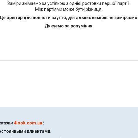
Заміри знімаємо за устілкою з однієї ростовки першої партії !
Між партіями може бути різниця .
Це ореїтир для повноти взуття, детальних вимірів не заміряємо
Дякуємо за розуміння.
магазин
4look.com.ua
!
постоянными клиентами.