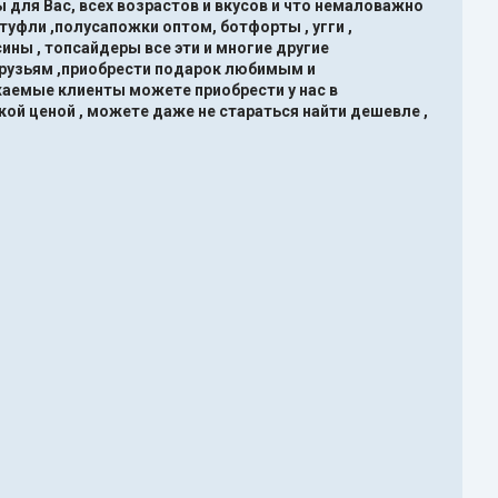
 для Вас, всех возрастов и вкусов и что немаловажно
туфли ,полусапожки оптом, ботфорты , угги ,
ины , топсайдеры все эти и многие другие
друзьям ,приобрести подарок любимым и
жаемые клиенты можете приобрести у нас в
кой ценой , можете даже не стараться найти дешевле ,