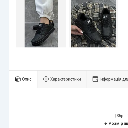
Опис
Характеристики
Інформація дл
| 36р. -
🔹 Розмір ящ