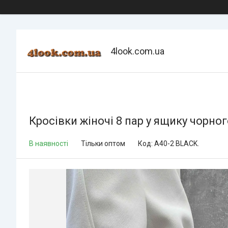
4look.com.ua
Кросівки жіночі 8 пар у ящику чорног
В наявності
Тільки оптом
Код:
A40-2 BLACK.