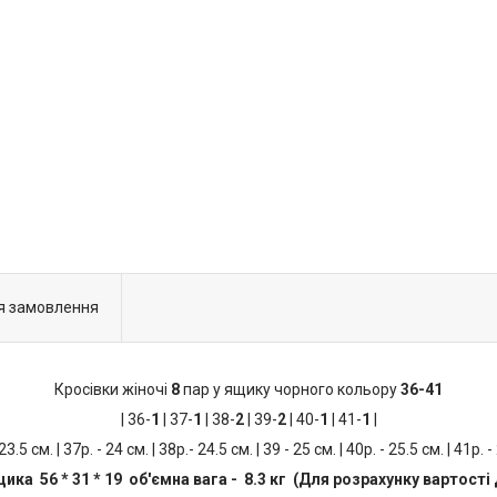
я замовлення
Кросівки жіночі
8
пар у ящику чорного кольору
36-41
| 36-
1
| 37-
1
| 38-
2
| 39-
2
| 40-
1
| 41-
1
|
 23.5 см. | 37р. - 24 см. | 38р.- 24.5 см. | 39 - 25 см. | 40р. - 25.5 см. | 41р. -
ика 56 * 31 * 19 об'ємна вага - 8.3 кг (Для розрахунку вартості