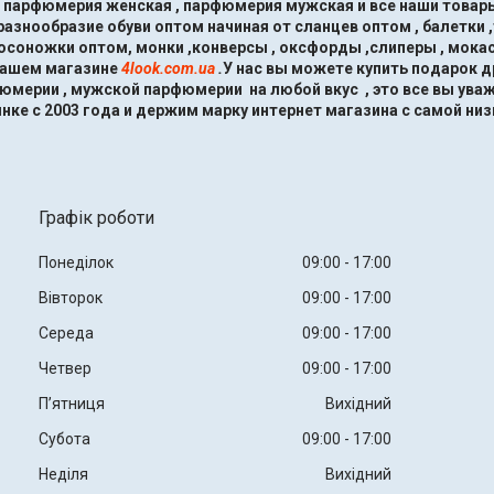
, парфюмерия женская , парфюмерия мужская и все наши товары
знообразие обуви оптом начиная от сланцев оптом , балетки ,
босоножки оптом, монки ,конверсы , оксфорды ,слиперы , мокас
нашем магазине
4look.com.ua
.
У нас вы можете купить подарок 
мерии , мужской парфюмерии на любой вкус , это все вы ува
нке с 2003 года и держим марку интернет магазина с самой низ
Графік роботи
Понеділок
09:00
17:00
Вівторок
09:00
17:00
Середа
09:00
17:00
Четвер
09:00
17:00
Пʼятниця
Вихідний
Субота
09:00
17:00
Неділя
Вихідний