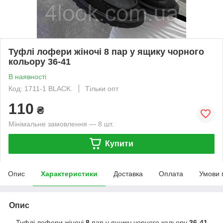
Туфлі лофери жіночі 8 пар у ящику чорного
кольору 36-41
В наявності
Код: 1711-1 BLACK.
Тільки опт
110
₴
Мінімальне замовлення — 8 шт.
Купити
Опис
Характеристики
Доставка
Оплата
Умови 
Опис
Туфлі лофери жіночі
8
пар у ящику чорного кольору
36-41