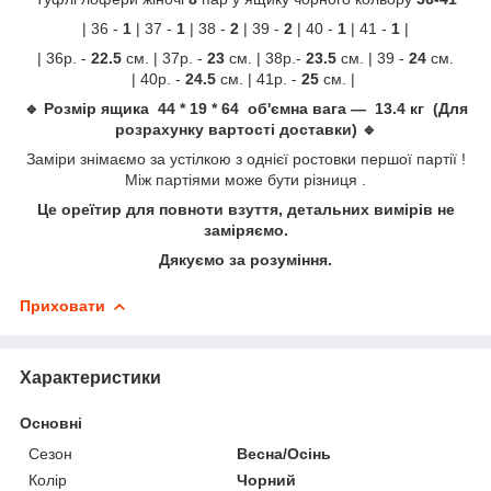
| 36 -
1
| 37 -
1
| 38 -
2
| 39 -
2
| 40 -
1
| 41 -
1
|
| 36р. -
22.5
см. | 37р. -
23
см. | 38р.-
23.5
см. | 39 -
24
см.
| 40р. -
24.5
см. | 41р. -
25
см. |
🔹 Розмір ящика 44 * 19 * 64 об'ємна вага — 13.4 кг (Для
розрахунку вартості доставки) 🔹
Заміри знімаємо за устілкою з однієї ростовки першої партії !
Між партіями може бути різниця .
Це ореїтир для повноти взуття, детальних вимірів не
заміряємо.
Дякуємо за розуміння.
Приховати
Характеристики
Основні
Сезон
Весна/Осінь
Колір
Чорний