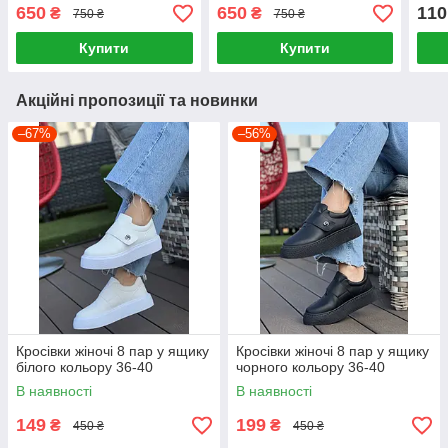
650
650
110
₴
₴
750 ₴
750 ₴
Купити
Купити
Акційні пропозиції та новинки
–67%
–56%
Кросівки жіночі 8 пар у ящику
Кросівки жіночі 8 пар у ящику
білого кольору 36-40
чорного кольору 36-40
В наявності
В наявності
149
199
₴
₴
450 ₴
450 ₴