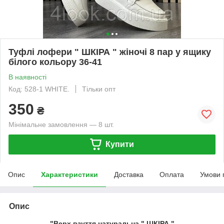
Туфлі лофери " ШКІРА " жіночі 8 пар у ящику
білого кольору 36-41
В наявності
Код: 528-1 WHITE.
Тільки опт
350
₴
Мінімальне замовлення — 8 шт.
Купити
Опис
Характеристики
Доставка
Оплата
Умови 
Опис
"Верх взуття натуральна " ШКІРА "