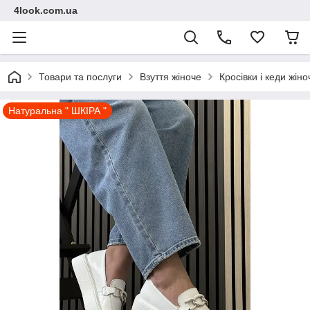
4look.com.ua
Товари та послуги
Взуття жіноче
Кросівки і кеди жіно
Натуральна " ШКІРА "