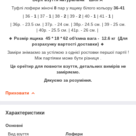
Туфлі лофери жіночі
8
пар у ящику білого кольору
36-41
| 36 -
1
| 37 -
1
| 38 -
2
| 39 -
2
| 40 -
1
| 41 -
1
|
| 36р. - 23.5 см. | 37р. - 24 см. | 38р.- 24.5 см. | 39 - 25 см.
| 40р. - 25.5 см. | 41р. - 26 см. |
🔹 Розмір ящика 45 * 18 * 62 об'ємна вага - 12.6 кг (Для
розрахунку вартості доставки) 🔹
Заміри знімаємо за устілкою з однієї ростовки першої партії !
Між партіями може бути різниця .
Це ореїтир для повноти взуття, детальних вимірів не
заміряємо.
Дякуємо за розуміння.
Приховати
Характеристики
Основні
Вид взуття
Лофери