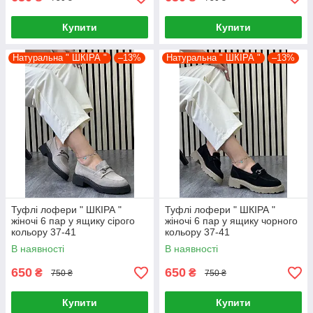
Купити
Купити
Натуральна " ШКІРА "
–13%
Натуральна " ШКІРА "
–13%
Туфлі лофери " ШКІРА "
Туфлі лофери " ШКІРА "
жіночі 6 пар у ящику сірого
жіночі 6 пар у ящику чорного
кольору 37-41
кольору 37-41
В наявності
В наявності
650
650
₴
₴
750 ₴
750 ₴
Купити
Купити