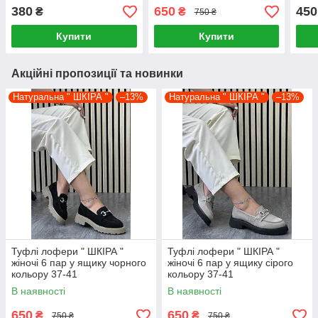
380
650
450
₴
₴
750 ₴
Купити
Купити
Акційні пропозиції та новинки
Натуральна " ШКІРА "
–13%
Натуральна " ШКІРА "
–13%
Туфлі лофери " ШКІРА "
Туфлі лофери " ШКІРА "
жіночі 6 пар у ящику чорного
жіночі 6 пар у ящику сірого
кольору 37-41
кольору 37-41
В наявності
В наявності
650
650
₴
₴
750 ₴
750 ₴