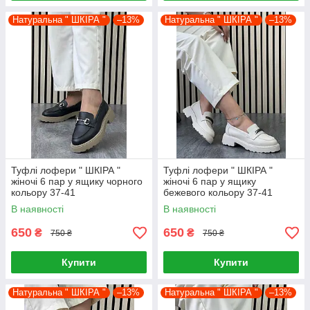
Натуральна " ШКІРА "
–13%
Натуральна " ШКІРА "
–13%
Туфлі лофери " ШКІРА "
Туфлі лофери " ШКІРА "
жіночі 6 пар у ящику чорного
жіночі 6 пар у ящику
кольору 37-41
бежевого кольору 37-41
В наявності
В наявності
650
650
₴
₴
750 ₴
750 ₴
Купити
Купити
Натуральна " ШКІРА "
–13%
Натуральна " ШКІРА "
–13%