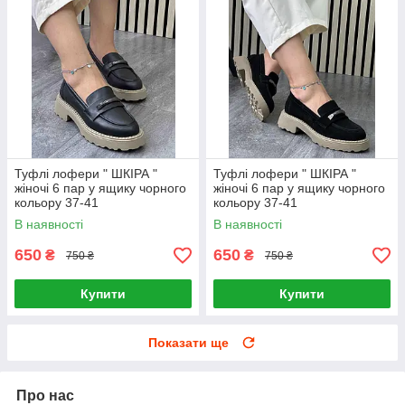
Туфлі лофери " ШКІРА "
Туфлі лофери " ШКІРА "
жіночі 6 пар у ящику чорного
жіночі 6 пар у ящику чорного
кольору 37-41
кольору 37-41
В наявності
В наявності
650
650
₴
₴
750 ₴
750 ₴
Купити
Купити
Показати ще
Про нас