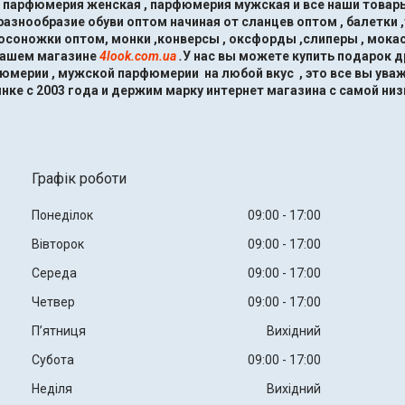
, парфюмерия женская , парфюмерия мужская и все наши товары
знообразие обуви оптом начиная от сланцев оптом , балетки ,
босоножки оптом, монки ,конверсы , оксфорды ,слиперы , мокас
нашем магазине
4look.com.ua
.
У нас вы можете купить подарок 
мерии , мужской парфюмерии на любой вкус , это все вы ува
нке с 2003 года и держим марку интернет магазина с самой низ
Графік роботи
Понеділок
09:00
17:00
Вівторок
09:00
17:00
Середа
09:00
17:00
Четвер
09:00
17:00
Пʼятниця
Вихідний
Субота
09:00
17:00
Неділя
Вихідний