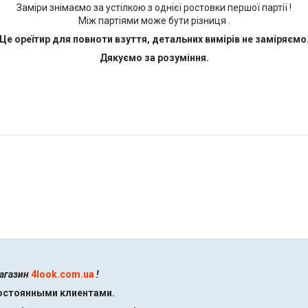
Заміри знімаємо за устілкою з однієї ростовки першої партії !
Між партіями може бути різниця .
Це ореїтир для повноти взуття, детальних вимірів не заміряємо
Дякуємо за розуміння.
магазин
4look.com.ua
!
постоянными клиентами.