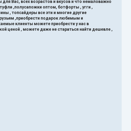
 для Вас, всех возрастов и вкусов и что немаловажно
туфли ,полусапожки оптом, ботфорты , угги ,
ины , топсайдеры все эти и многие другие
друзьям ,приобрести подарок любимым и
жаемые клиенты можете приобрести у нас в
кой ценой , можете даже не стараться найти дешевле ,