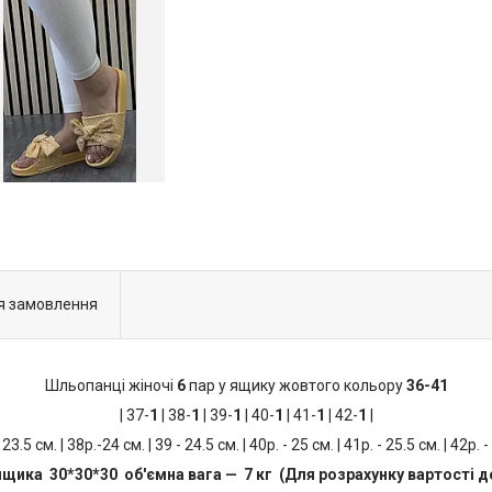
я замовлення
Шльопанці жіночі
6
пар у ящику жовтого кольору
36-41
| 37-
1
| 38-
1
| 39-
1
| 40-
1
| 41-
1 |
42-
1
|
 23.5 см. | 38р.-24 см. | 39 - 24.5 см. | 40р. - 25 см. | 41р. - 25.5 см. | 42р. -
ящика 30*30*30 об'ємна вага — 7 кг (Для розрахунку вартості д