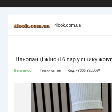
4look.com.ua
Шльопанці жіночі 6 пар у ящику жовт
В наявності
Тільки оптом
Код:
FY005 YELLOW.