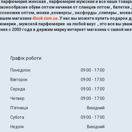
, парфюмерия женская , парфюмерия мужская и все наши товары
знообразие обуви оптом начиная от сланцев оптом , балетки ,
босоножки оптом, монки ,конверсы , оксфорды ,слиперы , мокас
нашем магазине
4look.com.ua
.
У нас вы можете купить подарок 
мерии , мужской парфюмерии на любой вкус , это все вы ува
нке с 2003 года и держим марку интернет магазина с самой низ
Графік роботи
Понеділок
09:00
17:00
Вівторок
09:00
17:00
Середа
09:00
17:00
Четвер
09:00
17:00
Пʼятниця
Вихідний
Субота
09:00
17:00
Неділя
Вихідний