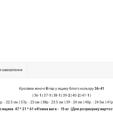
я замовлення
Кросівки жіночі
8
пар у ящику білого кольору
36-41
| 36-
1
| 37-
1
| 38-
1
| 39-
2
| 40-
2
| 41-
1
|
6р. - 22.5 см. | 37р. - 23 см. | 38р.- 23.5 см. | 39 - 24 см. | 40р. - 24.5м. | 41р
р ящика 47 * 21 * 61 об'ємна вага - 15 кг (Для розрахунку вартос