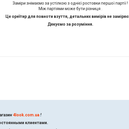
Заміри знімаємо за устілкою з однієї ростовки першої партії !
Між партіями може бути різниця .
Це ореїтир для повноти взуття, детальних вимірів не заміряє
Дякуємо за розуміння.
магазин
4look.com.ua
!
постоянными клиентами.