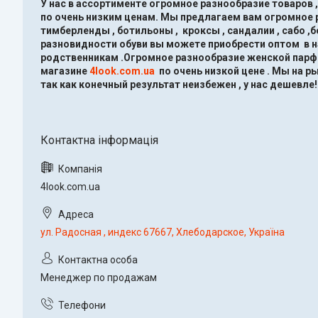
У нас в ассортименте огромное разнообразие товаров 
по очень низким ценам.
Мы предлагаем вам огромное ра
тимберленды , ботильоны , кроксы , сандалии , сабо ,
разновидности обуви вы можете приобрести оптом в 
родственникам .Огромное разнообразие женской парфю
магазине
4look.com.ua
по очень низкой цене .
Мы на ры
так как конечный результат неизбежен , у нас дешевле!
4look.com.ua
ул. Радосная , индекс 67667, Хлебодарское, Україна
Менеджер по продажам