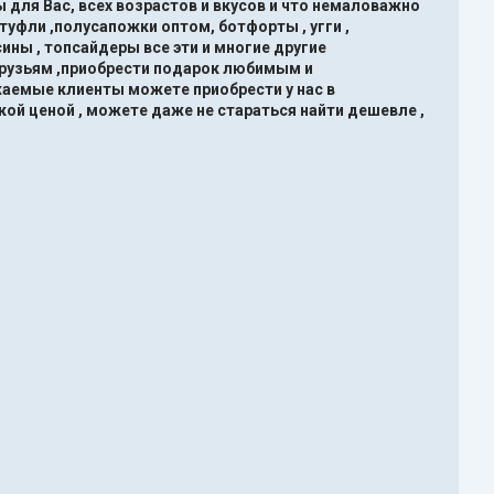
 для Вас, всех возрастов и вкусов и что немаловажно
туфли ,полусапожки оптом, ботфорты , угги ,
ины , топсайдеры все эти и многие другие
друзьям ,приобрести подарок любимым и
жаемые клиенты можете приобрести у нас в
кой ценой , можете даже не стараться найти дешевле ,