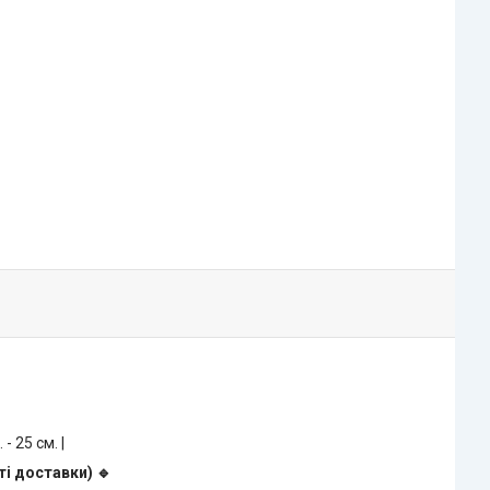
. - 25 см. |
ті доставки) 🔹