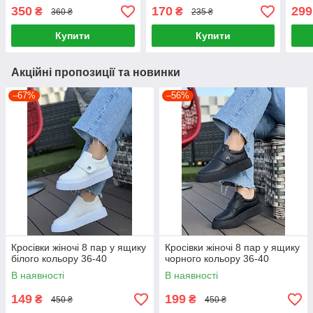
350
170
299
₴
₴
360 ₴
235 ₴
Купити
Купити
Акційні пропозиції та новинки
–67%
–56%
Кросівки жіночі 8 пар у ящику
Кросівки жіночі 8 пар у ящику
білого кольору 36-40
чорного кольору 36-40
В наявності
В наявності
149
199
₴
₴
450 ₴
450 ₴