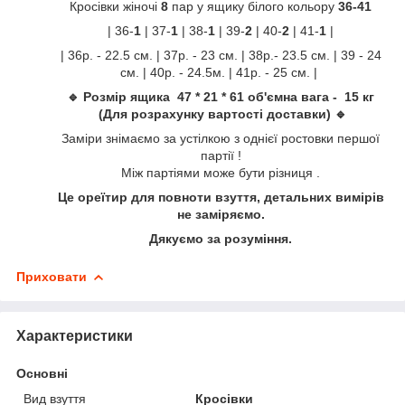
Кросівки жіночі
8
пар у ящику білого кольору
36-41
| 36-
1
| 37-
1
| 38-
1
| 39-
2
| 40-
2
| 41-
1
|
| 36р. - 22.5 см. | 37р. - 23 см. | 38р.- 23.5 см. | 39 - 24
см. | 40р. - 24.5м. | 41р. - 25 см. |
🔹 Розмір ящика 47 * 21 * 61 об'ємна вага - 15 кг
(Для розрахунку вартості доставки) 🔹
Заміри знімаємо за устілкою з однієї ростовки першої
партії !
Між партіями може бути різниця .
Це ореїтир для повноти взуття, детальних вимірів
не заміряємо.
Дякуємо за розуміння.
Приховати
Характеристики
Основні
Вид взуття
Кросівки