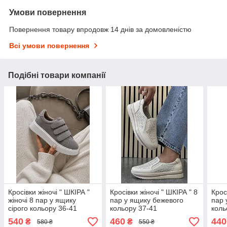
Умови повернення
Повернення товару впродовж 14 днів за домовленістю
Всі умови повернення
Подібні товари компанії
Кросівки жіночі " ШКІРА "
Кросівки жіночі " ШКІРА " 8
Крос
жіночі 8 пар у ящику
пар у ящику бежевого
пар 
сірого кольору 36-41
кольору 37-41
коль
540
460
440
₴
₴
580 ₴
550 ₴