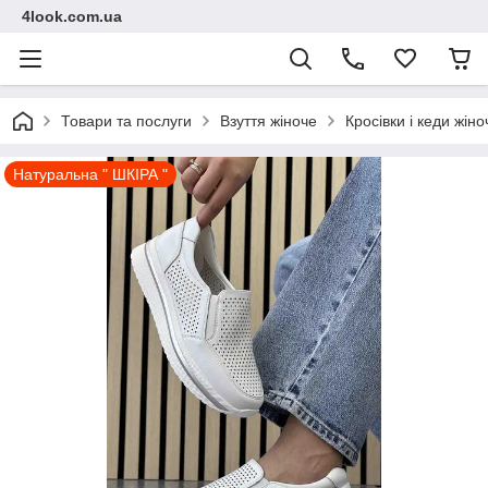
4look.com.ua
Товари та послуги
Взуття жіноче
Кросівки і кеди жіно
Натуральна " ШКІРА "