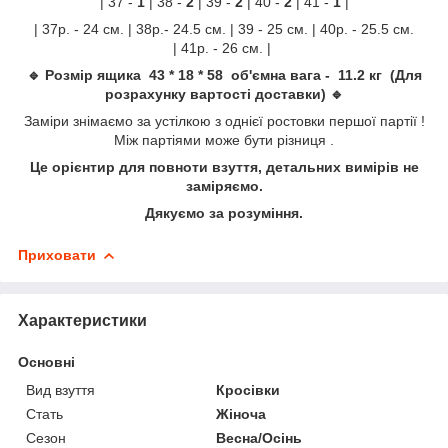
| 37 -
1
| 38 -
2
| 39 -
2
| 40 -
2
| 41 -
1
|
| 37р. - 24 см. | 38р.- 24.5 см. | 39 - 25 см. | 40р. - 25.5 см.
| 41р. - 26 см. |
🔹 Розмір ящика 43 * 18 * 58 об'ємна вага - 11.2 кг (Для
розрахунку вартості доставки) 🔹
Заміри знімаємо за устілкою з однієї ростовки першої партії !
Між партіями може бути різниця .
Це орієнтир для повноти взуття, детальних вимірів не
заміряємо.
Дякуємо за розуміння.
Приховати
Характеристики
Основні
Вид взуття
Кросівки
Стать
Жіноча
Сезон
Весна/Осінь