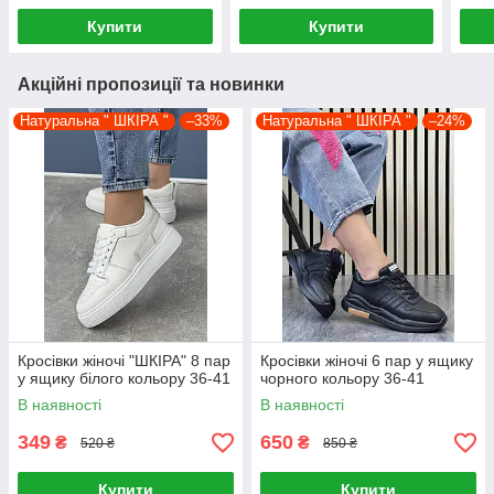
Купити
Купити
Акційні пропозиції та новинки
Натуральна " ШКІРА "
–33%
Натуральна " ШКІРА "
–24%
Кросівки жіночі "ШКІРА" 8 пар
Кросівки жіночі 6 пар у ящику
у ящику білого кольору 36-41
чорного кольору 36-41
В наявності
В наявності
349
650
₴
₴
520 ₴
850 ₴
Купити
Купити