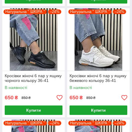
Натуральна " ШКІРА "
–24%
Натуральна " ШКІРА "
–24%
Кросівки жіночі 6 пар у ящику
Кросівки жіночі 6 пар у ящику
чорного кольору 36-41
бежевого кольору 36-41
В наявності
В наявності
650
650
₴
₴
850 ₴
850 ₴
Купити
Купити
Натуральна " ШКІРА "
–24%
Натуральна " ШКІРА "
–24%