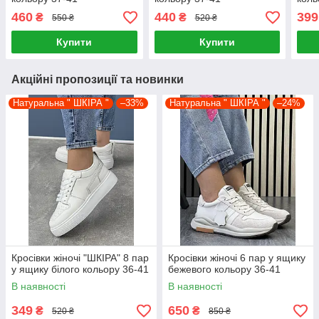
460
440
399
₴
₴
550 ₴
520 ₴
Купити
Купити
Акційні пропозиції та новинки
Натуральна " ШКІРА "
–33%
Натуральна " ШКІРА "
–24%
Кросівки жіночі "ШКІРА" 8 пар
Кросівки жіночі 6 пар у ящику
у ящику білого кольору 36-41
бежевого кольору 36-41
В наявності
В наявності
349
650
₴
₴
520 ₴
850 ₴