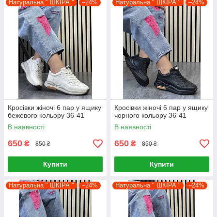
Натуральна " ШКІРА "
–24%
Натуральна " ШКІРА "
–24%
Кросівки жіночі 6 пар у ящику
Кросівки жіночі 6 пар у ящику
бежевого кольору 36-41
чорного кольору 36-41
В наявності
В наявності
650
650
₴
₴
850 ₴
850 ₴
Купити
Купити
Натуральна " ШКІРА "
–24%
Натуральна " ШКІРА "
–24%