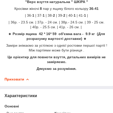
"Верх взуття натуральна " ШКІРА "
Кросівки жіночі
8
пар у ящику білого кольору
36-41
| 36-
1
| 37-
1
| 38-
2
| 39-
2
| 40-
1
| 41-
1
|
| 36р. - 23.5 см. | 37р. - 24 см. | 38р.- 24.5 см. | 39 - 25 см.
| 40р. - 25.5 см. | 41р. - 26 см. |
🔹 Розмір ящика 42 * 16* 59 об'ємна вага - 9.9 кг (Для
розрахунку вартості доставки) 🔹
Заміри знімаємо за устілкою з однієї ростовки першої партії !
Між партіями може бути різниця .
Це орієнтир для повноти взуття, детальних вимірів не
заміряємо.
Дякуємо за розуміння.
Приховати
Характеристики
Основні