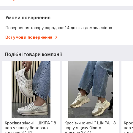
Умови повернення
Повернення товару впродовж 14 днів за домовленістю
Всі умови повернення
Подібні товари компанії
Кросівки жіночі " ШКІРА " 8
Кросівки жіночі " ШКІРА " 8
Крос
пар у ящику бежевого
пар у ящику білого
пар 
кольору 37-41
кольору 37-41
коль