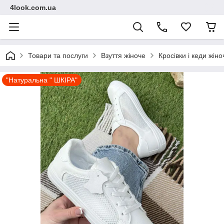
4look.com.ua
Товари та послуги
Взуття жіноче
Кросівки і кеди жіно
"Натуральна " ШКІРА"