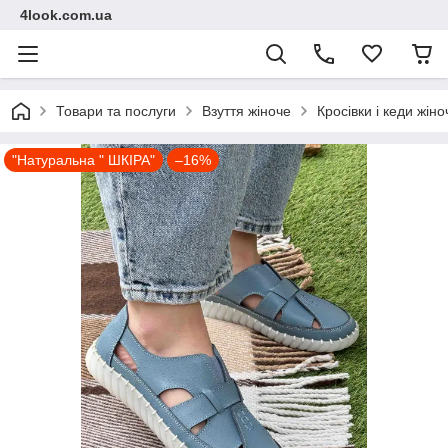
4look.com.ua
Товари та послуги
Взуття жіноче
Кросівки і кеди жіно
"Натуральна " ШКІРА"
–16%