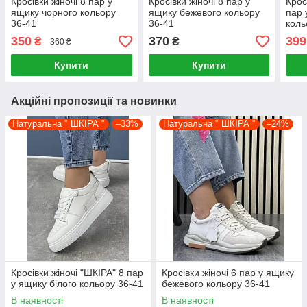
Кросівки жіночі 8 пар у
Кросівки жіночі 8 пар у
Крос
ящику чорного кольору
ящику бежевого кольору
пар 
36-41
36-41
коль
350
370
399
₴
₴
360 ₴
Купити
Купити
Акційні пропозиції та новинки
Натуральна " ШКІРА "
–33%
Натуральна " ШКІРА "
–24%
Кросівки жіночі "ШКІРА" 8 пар
Кросівки жіночі 6 пар у ящику
у ящику білого кольору 36-41
бежевого кольору 36-41
В наявності
В наявності