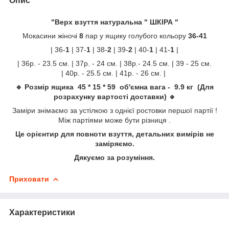
Опис
"Верх взуття натуральна " ШКІРА "
Мокасини жіночі
8
пар у ящику голубого кольору
36-41
| 36-
1
| 37-
1
| 38-
2
| 39-
2
| 40-
1
| 41-
1
|
| 36р. - 23.5 см. | 37р. - 24 см. | 38р.- 24.5 см. | 39 - 25 см.
| 40р. - 25.5 см. | 41р. - 26 см. |
🔹 Розмір ящика 45 * 15 * 59 об'ємна вага - 9.9 кг (Для
розрахунку вартості доставки) 🔹
Заміри знімаємо за устілкою з однієї ростовки першої партії !
Між партіями може бути різниця .
Це орієнтир для повноти взуття, детальних вимірів не
заміряємо.
Дякуємо за розуміння.
Приховати
Характеристики