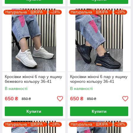
Натуральна " ШКІРА "
–24%
Натуральна " ШКІРА "
–24%
Кросівки жіночі 6 пар у ящику
Кросівки жіночі 6 пар у ящику
бежевого кольору 36-41
чорного кольору 36-41
В наявності
В наявності
650
650
₴
₴
850 ₴
850 ₴
Купити
Купити
Натуральна " ШКІРА "
–24%
Натуральна " ШКІРА "
–24%