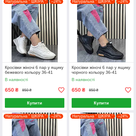
Натуральна " ШКІРА "
–24%
Натуральна " ШКІРА "
–24%
Кросівки жіночі 6 пар у ящику
Кросівки жіночі 6 пар у ящику
бежевого кольору 36-41
чорного кольору 36-41
В наявності
В наявності
650
650
₴
₴
850 ₴
850 ₴
Купити
Купити
Натуральна " ШКІРА "
–24%
Натуральна " ШКІРА "
–24%