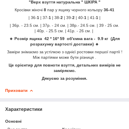
"Верх взуття натуральна " ШКІРА "
Кросівки жіночі
8
пар у ящику чорного кольору
36-41
| 36-
1
| 37-
1
| 38-
2
| 39-
2
| 40-
1
| 41-
1
|
| 36р. - 23.5 см. | 37р. - 24 см. | 38р.- 24.5 см. | 39 - 25 см.
| 40р. - 25.5 см. | 41р. - 26 см. |
🔹 Розмір ящика 42 * 16* 59 об'ємна вага - 9.9 кг (Для
розрахунку вартості доставки) 🔹
Заміри знімаємо за устілкою з однієї ростовки першої партії !
Між партіями може бути різниця .
Це орієнтир для повноти взуття, детальних вимірів не
заміряємо.
Дякуємо за розуміння.
Приховати
Характеристики
Основні