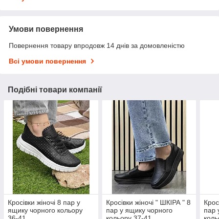
Умови повернення
Повернення товару впродовж 14 днів за домовленістю
Всі умови повернення
Подібні товари компанії
Кросівки жіночі 8 пар у
Кросівки жіночі " ШКІРА " 8
Крос
ящику чорного кольору
пар у ящику чорного
пар 
36-41
кольору 37-41
коль