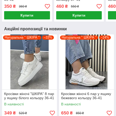
350
460
460
₴
₴
360 ₴
550 ₴
Купити
Купити
Акційні пропозиції та новинки
Натуральна " ШКІРА "
–33%
Натуральна " ШКІРА "
–24%
Кросівки жіночі "ШКІРА" 8 пар
Кросівки жіночі 6 пар у ящику
у ящику білого кольору 36-41
бежевого кольору 36-41
В наявності
В наявності
349
650
₴
₴
520 ₴
850 ₴