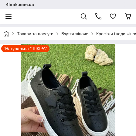
4look.com.ua
Товари та послуги
Взуття жіноче
Кросівки і кеди жіно
"Натуральна " ШКІРА"