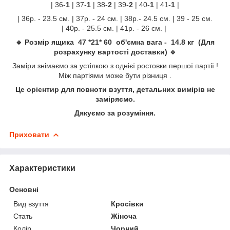
| 36-
1
| 37-
1
| 38-
2
| 39-
2
| 40-
1
| 41-
1
|
| 36р. - 23.5 см. | 37р. - 24 см. | 38р.- 24.5 см. | 39 - 25 см.
| 40р. - 25.5 см. | 41р. - 26 см. |
🔹 Розмір ящика 47 *21* 60 об'ємна вага - 14.8 кг (Для
розрахунку вартості доставки) 🔹
Заміри знімаємо за устілкою з однієї ростовки першої партії !
Між партіями може бути різниця .
Це орієнтир для повноти взуття, детальних вимірів не
заміряємо.
Дякуємо за розуміння.
Приховати
Характеристики
Основні
Вид взуття
Кросівки
Стать
Жіноча
Колір
Чорний