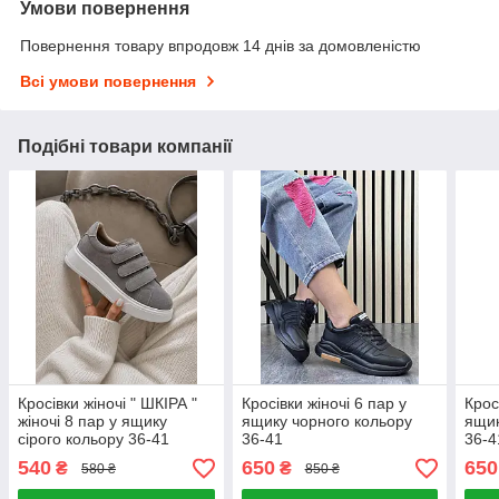
Умови повернення
Повернення товару впродовж 14 днів за домовленістю
Всі умови повернення
Подібні товари компанії
Кросівки жіночі " ШКІРА "
Кросівки жіночі 6 пар у
Крос
жіночі 8 пар у ящику
ящику чорного кольору
ящик
сірого кольору 36-41
36-41
36-4
540
650
650
₴
₴
580 ₴
850 ₴