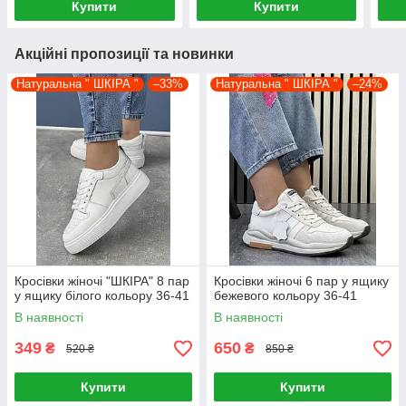
Купити
Купити
Акційні пропозиції та новинки
Натуральна " ШКІРА "
–33%
Натуральна " ШКІРА "
–24%
Кросівки жіночі "ШКІРА" 8 пар
Кросівки жіночі 6 пар у ящику
у ящику білого кольору 36-41
бежевого кольору 36-41
В наявності
В наявності
349
650
₴
₴
520 ₴
850 ₴
Купити
Купити