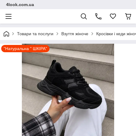
4look.com.ua
Товари та послуги
Взуття жіноче
Кросівки і кеди жіно
"Натуральна " ШКІРА"