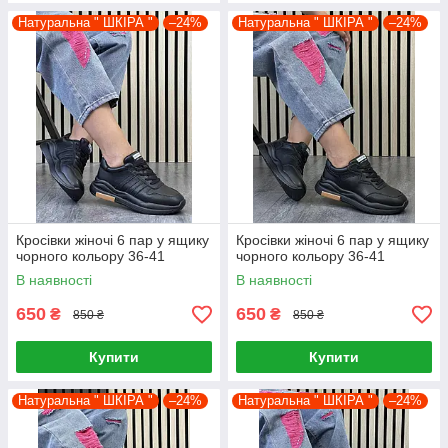
Натуральна " ШКІРА "
–24%
Натуральна " ШКІРА "
–24%
Кросівки жіночі 6 пар у ящику
Кросівки жіночі 6 пар у ящику
чорного кольору 36-41
чорного кольору 36-41
В наявності
В наявності
650
650
₴
₴
850 ₴
850 ₴
Купити
Купити
Натуральна " ШКІРА "
–24%
Натуральна " ШКІРА "
–24%